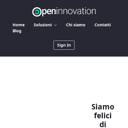
Skip to Main Content
Home
Soluzioni
Chi siamo
Contatti
Blog
Sign In
Siamo
felici
di